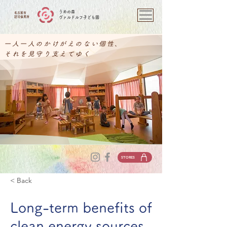
​うめの森
名古屋市
認可保育所
ヴァルドルフ子ども園
一人一人のかけがえのない個性、
それを見守り支えてゆく
STORES
< Back
Long-term benefits of
clean energy sources