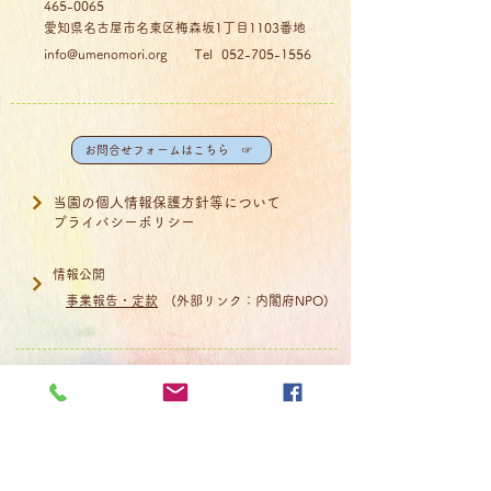
465-0065
愛知県名古屋市名東区梅森坂1丁目1103番地​
info@umenomori.org
Tel
052-705-1556
お問合せフォームはこちら ☞
当園の
個人情報保護方針等について
プライバシーポリシー
情報公開
事業報告・定款
(外部リンク：内閣府NPO)
HOME